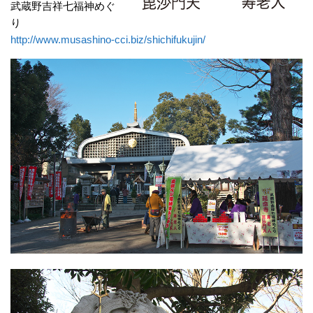
武蔵野吉祥七福神めぐ
り
http://www.musashino-cci.biz/shichifukujin/