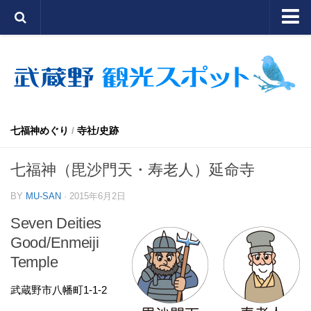
TOP
公園/自然
街/通り
寺社/史跡
七福神めぐり
/
寺社/史跡
七福神めぐり
七福神（毘沙門天・寿老人）延命寺
文化/イベント
BY
MU-SAN
· 2015年6月2日
むさしーのTOPに戻る
Seven Deities
Good/Enmeiji
Temple
武蔵野市八幡町1-1-2