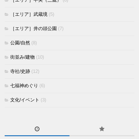
［エリア］武蔵境
(5)
［エリア］井の頭公園
(7)
公園/自然
(8)
街並み/建物
(10)
寺社/史跡
(12)
七福神めぐり
(6)
文化/イベント
(3)