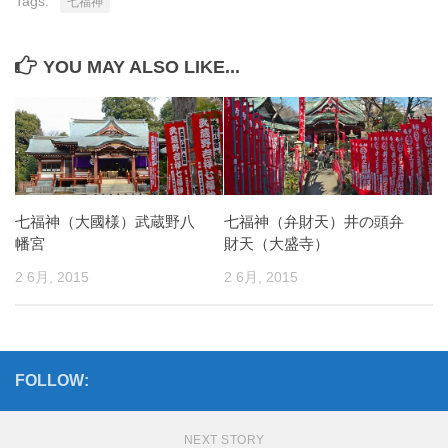
Tags:
七福神
YOU MAY ALSO LIKE...
七福神（大國様）武蔵野八
七福神（弁財天）井の頭弁
幡宮
財天（大盛寺）
2 6月, 2015
2 6月, 2015
FOLLOW:
NEXT STORY