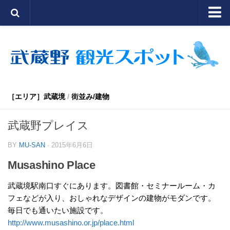
TOP
公園/自然
街/通り
寺社/史跡
［エリア］武蔵境
/
街並み/建物
七福神めぐり
武蔵野プレイス
文化/イベント
BY
MU-SAN
· 2015年6月6日
むさしーのTOPに戻る
Musashino Place
武蔵境駅南口すぐにあります。図書館・セミナールーム・カ
フェなどが入り、おしゃれなデザインの建物がモダンです。
毎日でも通いたい施設です。
http://www.musashino.or.jp/place.html