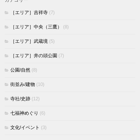
［エリア］吉祥寺
(7)
［エリア］中央（三鷹）
(8)
［エリア］武蔵境
(5)
［エリア］井の頭公園
(7)
公園/自然
(8)
街並み/建物
(10)
寺社/史跡
(12)
七福神めぐり
(6)
文化/イベント
(3)